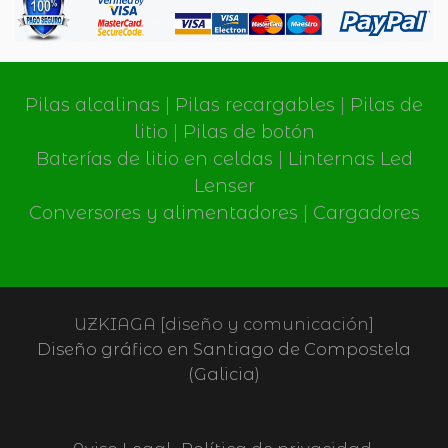
Pilas alcalinas
|
Pilas recargables
|
Pilas de
litio
|
Pilas de botón
Baterías de litio en celdas
|
Linternas Led
Lenser
Conversores y alimentadores
|
Cargadores
UZKIAGA [diseño y comunicación]
Diseño gráfico en Santiago de Compostela
(Galicia)