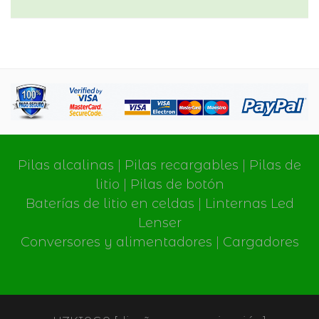
Pilas alcalinas
|
Pilas recargables
|
Pilas de
litio
|
Pilas de botón
Baterías de litio en celdas
|
Linternas Led
Lenser
Conversores y alimentadores
|
Cargadores