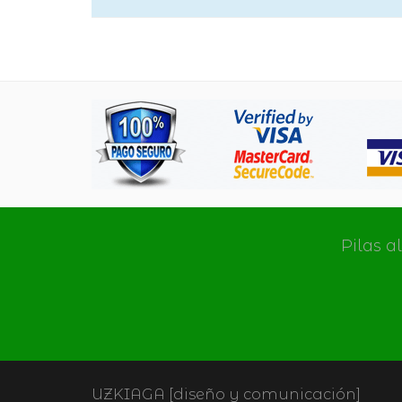
Pilas a
UZKIAGA [diseño y comunicación]