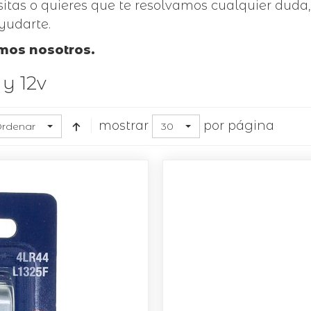
itas o quieres que te resolvamos cualquier duda
yudarte.
amos nosotros.
 y 12v
por página
mostrar
rdenar
30