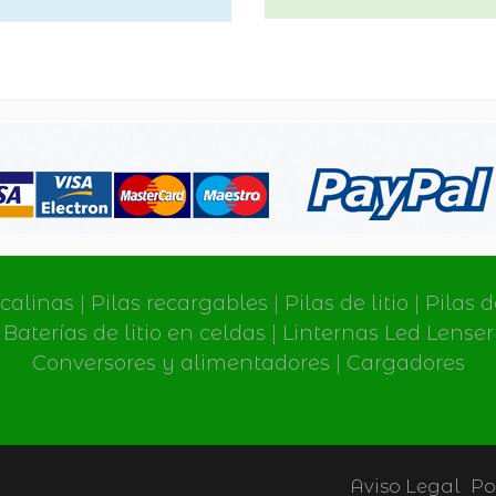
lcalinas
|
Pilas recargables
|
Pilas de litio
|
Pilas 
Baterías de litio en celdas
|
Linternas Led Lenser
Conversores y alimentadores
|
Cargadores
Aviso Legal
Po