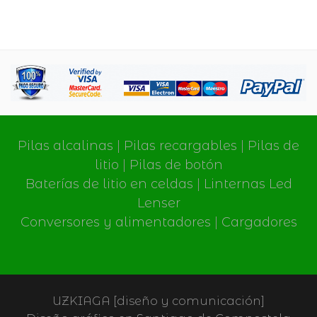
Pilas alcalinas
|
Pilas recargables
|
Pilas de
litio
|
Pilas de botón
Baterías de litio en celdas
|
Linternas Led
Lenser
Conversores y alimentadores
|
Cargadores
UZKIAGA [diseño y comunicación]