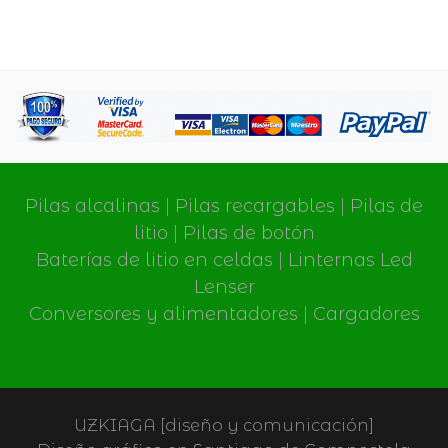
Pilas alcalinas
|
Pilas recargables
|
Pilas de
litio
|
Pilas de botón
Baterías de litio en celdas
|
Linternas Led
Lenser
Conversores y alimentadores
|
Cargadores
UZKIAGA [diseño y comunicación]