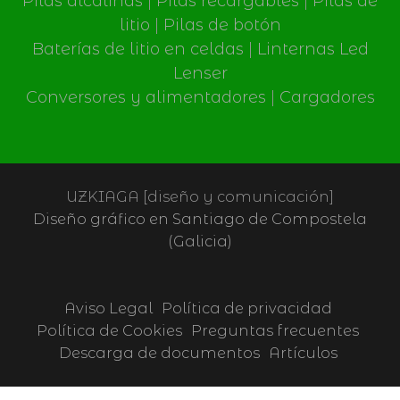
Pilas alcalinas
|
Pilas recargables
|
Pilas de
litio
|
Pilas de botón
Baterías de litio en celdas
|
Linternas Led
Lenser
Conversores y alimentadores
|
Cargadores
UZKIAGA [diseño y comunicación]
Diseño gráfico en Santiago de Compostela
(Galicia)
Aviso Legal
Política de privacidad
Política de Cookies
Preguntas frecuentes
Descarga de documentos
Artículos