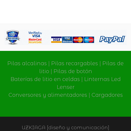
Pilas alcalinas
|
Pilas recargables
|
Pilas de
litio
|
Pilas de botón
Baterías de litio en celdas
|
Linternas Led
Lenser
Conversores y alimentadores
|
Cargadores
UZKIAGA [diseño y comunicación]