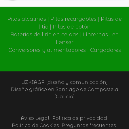
Pilas alcalinas
|
Pilas recargables
|
Pilas de
litio
|
Pilas de botón
Baterías de litio en celdas
|
Linternas Led
Lenser
Conversores y alimentadores
|
Cargadores
UZKIAGA [diseño y comunicación]
Diseño gráfico en Santiago de Compostela
(Galicia)
Aviso Legal
Política de privacidad
Política de Cookies
Preguntas frecuentes