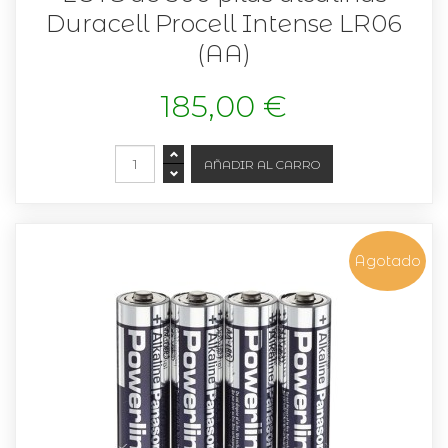
Duracell Procell Intense LR06
(AA)
185,00 €
Agotado