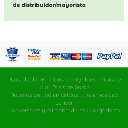
de distribuidor/mayorista
.
Pilas alcalinas
|
Pilas recargables
|
Pilas de
litio
|
Pilas de botón
Baterías de litio en celdas
|
Linternas Led
Lenser
Conversores y alimentadores
|
Cargadores