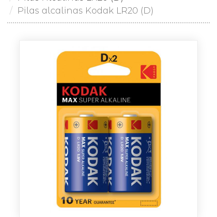
Pilas alcalinas Kodak LR20 (D)