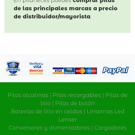
En pilanet.es puedes
comprar pilas
de las principales marcas a precio
de distribuidor/mayorista
.
Pilas alcalinas
|
Pilas recargables
|
Pilas de
litio
|
Pilas de botón
Baterías de litio en celdas
|
Linternas Led
Lenser
Conversores y alimentadores
|
Cargadores