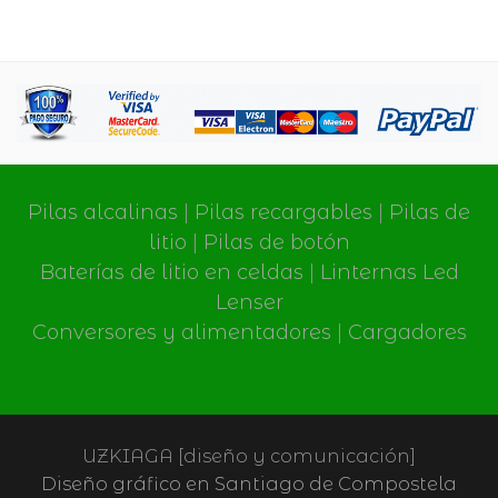
Pilas alcalinas
|
Pilas recargables
|
Pilas de
litio
|
Pilas de botón
Baterías de litio en celdas
|
Linternas Led
Lenser
Conversores y alimentadores
|
Cargadores
UZKIAGA [diseño y comunicación]
Diseño gráfico en Santiago de Compostela