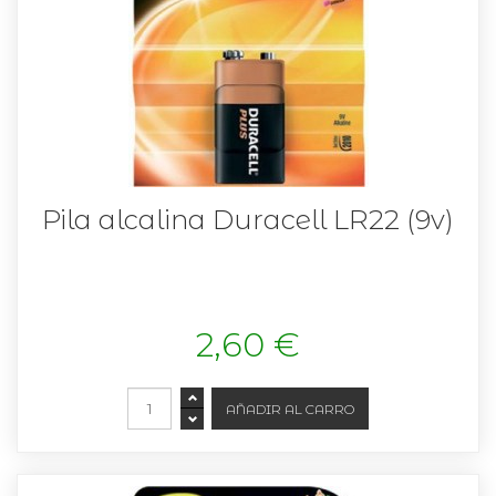
Pila alcalina Duracell LR22 (9v)
2,60 €