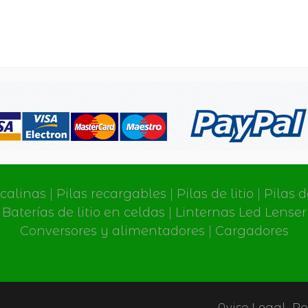
lcalinas
|
Pilas recargables
|
Pilas de litio
|
Pilas 
Baterías de litio en celdas
|
Linternas Led Lenser
Conversores y alimentadores
|
Cargadores
Aviso Legal
Po