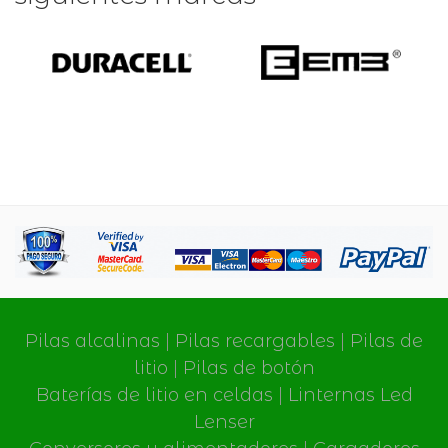
Pilas alcalinas
|
Pilas recargables
|
Pilas de
litio
|
Pilas de botón
Baterías de litio en celdas
|
Linternas Led
Lenser