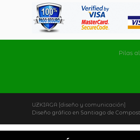
Pilas a
UZKIAGA [diseño y comunicación]
Diseño gráfico en Santiago de Composte