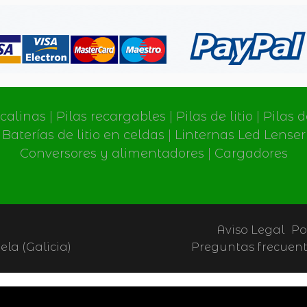
lcalinas
|
Pilas recargables
|
Pilas de litio
|
Pilas 
Baterías de litio en celdas
|
Linternas Led Lenser
Conversores y alimentadores
|
Cargadores
Aviso Legal
Po
la (Galicia)
Preguntas frecuen