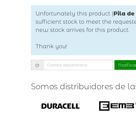
Unfortunately this product (
Pila de
sufficient stock to meet the reques
new stock arrives for this product.
Thank you!
Correo
@
Notific
electrónico
Somos distribuidores de l