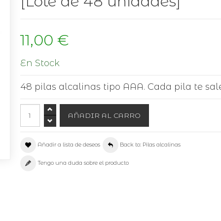
[Lote de 48 unidades]
11,00 €
En Stock
48 pilas alcalinas tipo AAA. Cada pila te sal
Añadir a lista de deseos
Back to: Pilas alcalinas
Tengo una duda sobre el producto