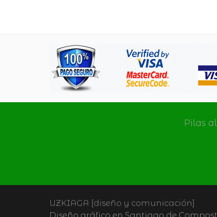
Pilas a
UZKIAGA [diseño y comunicación]
Diseño gráfico en Santiago de Composte