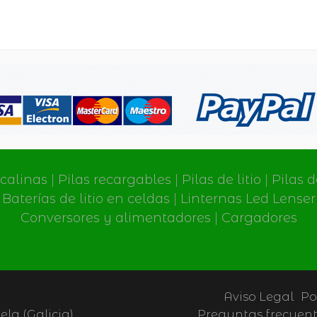
lcalinas
|
Pilas recargables
|
Pilas de litio
|
Pilas 
Baterías de litio en celdas
|
Linternas Led Lenser
Conversores y alimentadores
|
Cargadores
Aviso Legal
Po
la (Galicia)
Preguntas frecuen