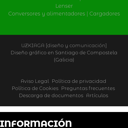
Lenser
Conversores y alimentadores
|
Cargadores
UZKIAGA [diseño y comunicación]
Diseño gráfico en Santiago de Compostela
(Galicia)
Aviso Legal
Política de privacidad
Política de Cookies
Preguntas frecuentes
Descarga de documentos
Artículos
INFORMACIÓN