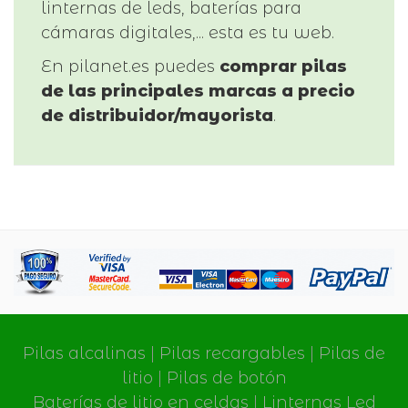
linternas de leds, baterías para
cámaras digitales,... esta es tu web.
En pilanet.es puedes
comprar pilas
de las principales marcas a precio
de distribuidor/mayorista
.
Pilas alcalinas
|
Pilas recargables
|
Pilas de
litio
|
Pilas de botón
Baterías de litio en celdas
|
Linternas Led