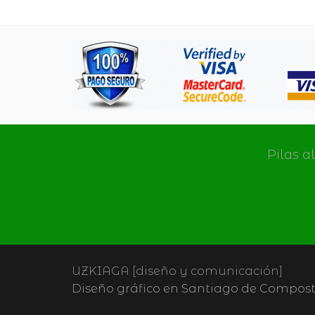
Pilas a
UZKIAGA [diseño y comunicación]
Diseño gráfico en Santiago de Composte