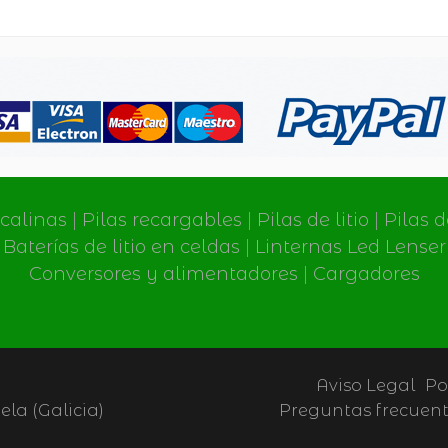
lcalinas
|
Pilas recargables
|
Pilas de litio
|
Pilas 
Baterías de litio en celdas
|
Linternas Led Lenser
Conversores y alimentadores
|
Cargadores
Aviso Legal
Po
la (Galicia)
Preguntas frecuen