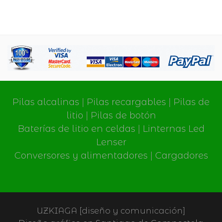
Pilas alcalinas
|
Pilas recargables
|
Pilas de
litio
|
Pilas de botón
Baterías de litio en celdas
|
Linternas Led
Lenser
Conversores y alimentadores
|
Cargadores
UZKIAGA [diseño y comunicación]