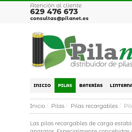
Atención al cliente
629 476 673
consultas@pilanet.es
INICIO
PILAS
BATERÍAS
LINTERN
Inicio
Pilas
Pilas recargables
Pi
Las pilas recargables de carga estab
aparatos. Especialmente concebidas