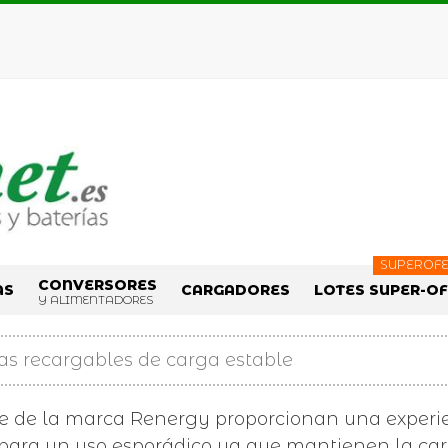
SUPEROFE
CONVERSORES
AS
CARGADORES
LOTES SUPER-O
Y ALIMENTADORES
las recargables de carga estable
le de la marca Renergy proporcionan una experie
 para un uso esporádico ya que mantienen la ca