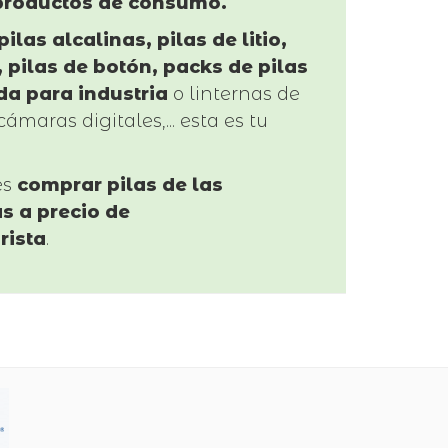
productos de consumo.
pilas alcalinas, pilas de litio,
 pilas de botón, packs de pilas
da para industria
o linternas de
cámaras digitales,... esta es tu
es
comprar pilas de las
s a precio de
rista
.