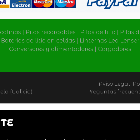
lcalinas
|
Pilas recargables
|
Pilas de litio
|
Pilas 
Baterías de litio en celdas
|
Linternas Led Lenser
Conversores y alimentadores
|
Cargadores
Aviso Legal
Po
la (Galicia)
Preguntas frecuen
TE