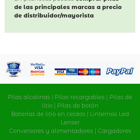
de las principales marcas a precio
de distribuidor/mayorista
.
Pilas alcalinas
|
Pilas recargables
|
Pilas de
litio
|
Pilas de botón
Baterías de litio en celdas
|
Linternas Led
Lenser
Conversores y alimentadores
|
Cargadores