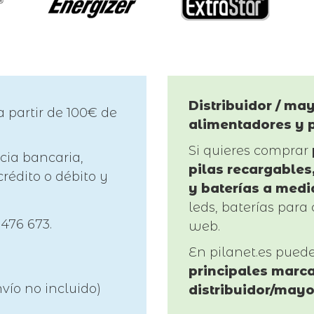
Distribuidor / may
a partir de 100€ de
alimentadores y 
Si quieres comprar
cia bancaria,
pilas recargables,
rédito o débito y
y baterías a medi
leds, baterías para 
 476 673.
web.
En pilanet.es pued
principales marca
vío no incluido)
distribuidor/mayo