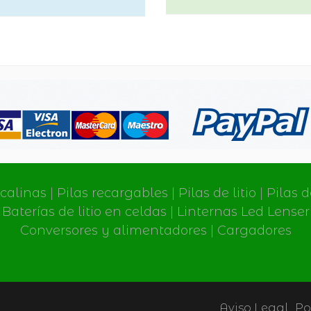
lcalinas
|
Pilas recargables
|
Pilas de litio
|
Pilas 
Baterías de litio en celdas
|
Linternas Led Lenser
Conversores y alimentadores
|
Cargadores
Aviso Legal
Po