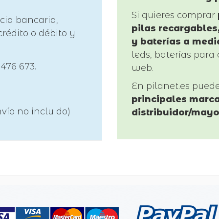
Si quieres comprar
cia bancaria,
pilas recargables,
rédito o débito y
y baterías a medi
leds, baterías para 
 476 673.
web.
En pilanet.es pued
principales marca
vío no incluido)
distribuidor/mayo