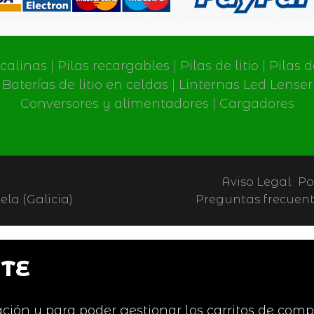
lcalinas
|
Pilas recargables
|
Pilas de litio
|
Pilas 
Baterías de litio en celdas
|
Linternas Led Lenser
Conversores y alimentadores
|
Cargadores
Aviso Legal
Po
la (Galicia)
Preguntas frecuen
TE
ción y para poder gestionar los carritos de comp