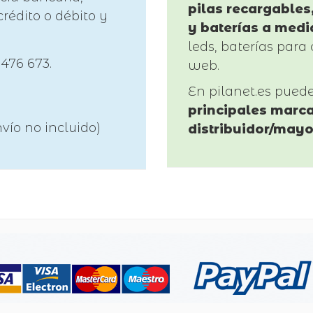
pilas recargables,
rédito o débito y
y baterías a medi
leds, baterías para 
 476 673.
web.
En pilanet.es pued
principales marca
vío no incluido)
distribuidor/mayo