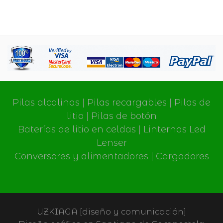
Pilas alcalinas
|
Pilas recargables
|
Pilas de
litio
|
Pilas de botón
Baterías de litio en celdas
|
Linternas Led
Lenser
Conversores y alimentadores
|
Cargadores
UZKIAGA [diseño y comunicación]