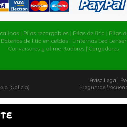
lcalinas
|
Pilas recargables
|
Pilas de litio
|
Pilas 
Baterías de litio en celdas
|
Linternas Led Lenser
Conversores y alimentadores
|
Cargadores
Aviso Legal
Po
la (Galicia)
Preguntas frecuen
TE