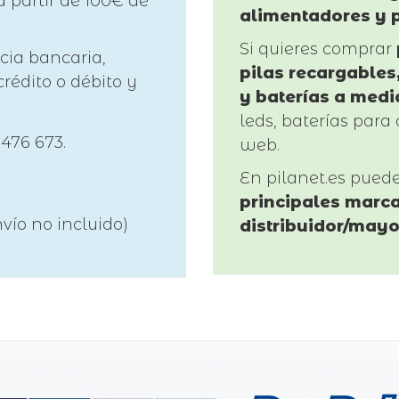
a partir de 100€ de
alimentadores y 
Si quieres comprar
cia bancaria,
pilas recargables,
rédito o débito y
y baterías a medi
leds, baterías para 
 476 673.
web.
En pilanet.es pued
principales marca
vío no incluido)
distribuidor/mayo