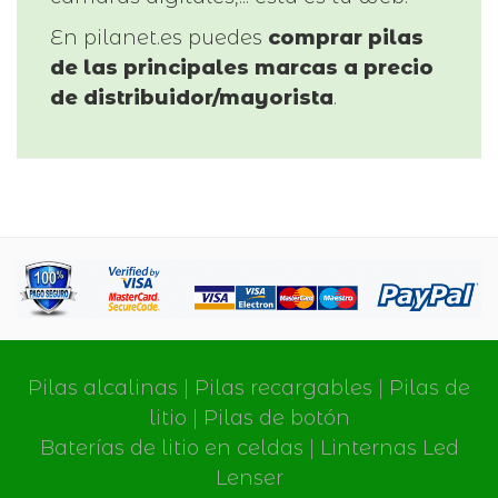
En pilanet.es puedes
comprar pilas
de las principales marcas a precio
de distribuidor/mayorista
.
Pilas alcalinas
|
Pilas recargables
|
Pilas de
litio
|
Pilas de botón
Baterías de litio en celdas
|
Linternas Led
Lenser