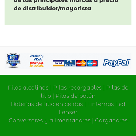
de las principales marcas a precio
de distribuidor/mayorista
.
Pilas alcalinas
|
Pilas recargables
|
Pilas de
litio
|
Pilas de botón
Baterías de litio en celdas
|
Linternas Led
Lenser
Conversores y alimentadores
|
Cargadores