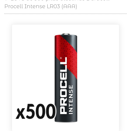
Procell Intense LR03 (AAA)