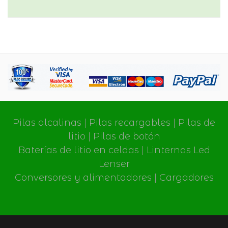
Pilas alcalinas
|
Pilas recargables
|
Pilas de
litio
|
Pilas de botón
Baterías de litio en celdas
|
Linternas Led
Lenser
Conversores y alimentadores
|
Cargadores