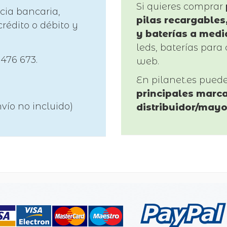
Si quieres comprar
cia bancaria,
pilas recargables,
rédito o débito y
y baterías a medi
leds, baterías para 
 476 673.
web.
En pilanet.es pued
principales marca
vío no incluido)
distribuidor/mayo