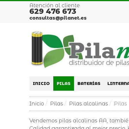
Atención al cliente
629 476 673
consultas@pilanet.es
INICIO
PILAS
BATERÍAS
LINTERN
Inicio
Pilas
Pilas alcalinas
Pilas
Vendemos pilas alcalinas AA, tambi
Calidad garantizada al mejor precio. K