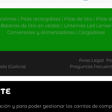
lcalinas
|
Pilas recargables
|
Pilas de litio
|
Pilas 
Baterías de litio en celdas
|
Linternas Led Lenser
Conversores y alimentadores
|
Cargadores
Aviso Legal
Po
la (Galicia)
Preguntas frecuen
TE
ción y para poder gestionar los carritos de comp