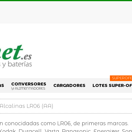
SUPEROFE
CONVERSORES
AS
CARGADORES
LOTES SUPER-O
Y ALIMENTADORES
 Alcalinas LR06 (AA)
én conocidadas como LR06, de primeras marcas.
odak, Duracell, Varta, Panasonic, Energizer, Sony