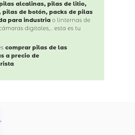
pilas alcalinas, pilas de litio,
 pilas de botón, packs de pilas
da para industria
o linternas de
cámaras digitales,... esta es tu
es
comprar pilas de las
s a precio de
rista
.