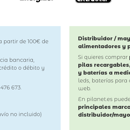
Distribuidor / may
a partir de 100€ de
alimentadores y 
Si quieres comprar
cia bancaria,
pilas recargables,
rédito o débito y
y baterías a medi
leds, baterías para 
 476 673.
web.
En pilanet.es pued
principales marca
vío no incluido)
distribuidor/mayo