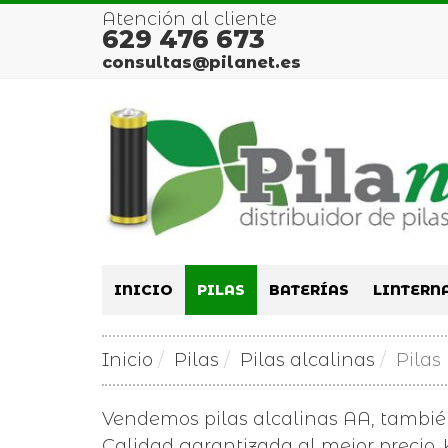
Atención al cliente
629 476 673
consultas@pilanet.es
INICIO
PILAS
BATERÍAS
LINTERN
Inicio
Pilas
Pilas alcalinas
Pilas
Vendemos pilas alcalinas AA, tambi
Calidad garantizada al mejor precio. K