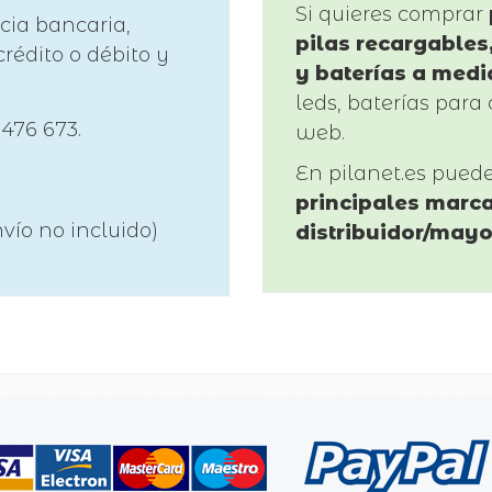
Si quieres comprar
cia bancaria,
pilas recargables,
rédito o débito y
y baterías a medi
leds, baterías para 
 476 673.
web.
En pilanet.es pued
principales marca
vío no incluido)
distribuidor/mayo