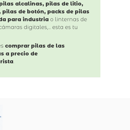
pilas alcalinas, pilas de litio,
 pilas de botón, packs de pilas
da para industria
o linternas de
cámaras digitales,... esta es tu
es
comprar pilas de las
s a precio de
rista
.