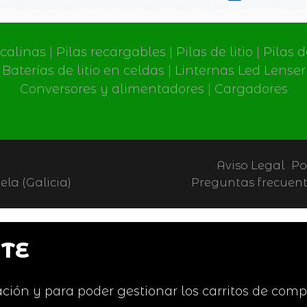
lcalinas
|
Pilas recargables
|
Pilas de litio
|
Pilas 
Baterías de litio en celdas
|
Linternas Led Lenser
Conversores y alimentadores
|
Cargadores
Aviso Legal
Po
la (Galicia)
Preguntas frecuen
TE
ción y para poder gestionar los carritos de comp