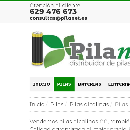
Atención al cliente
629 476 673
consultas@pilanet.es
INICIO
PILAS
BATERÍAS
LINTERN
Inicio
Pilas
Pilas alcalinas
Pilas
Vendemos pilas alcalinas AA, tambi
Calidad garantizada al mejor precio. K