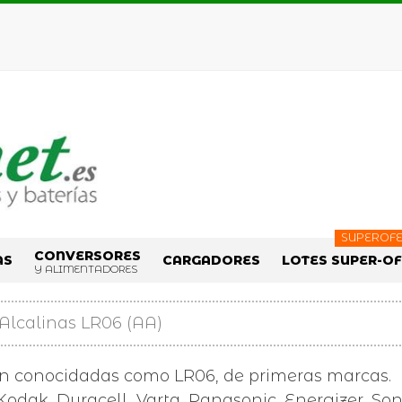
SUPEROFE
CONVERSORES
AS
CARGADORES
LOTES SUPER-O
Y ALIMENTADORES
 Alcalinas LR06 (AA)
én conocidadas como LR06, de primeras marcas.
odak, Duracell, Varta, Panasonic, Energizer, Sony