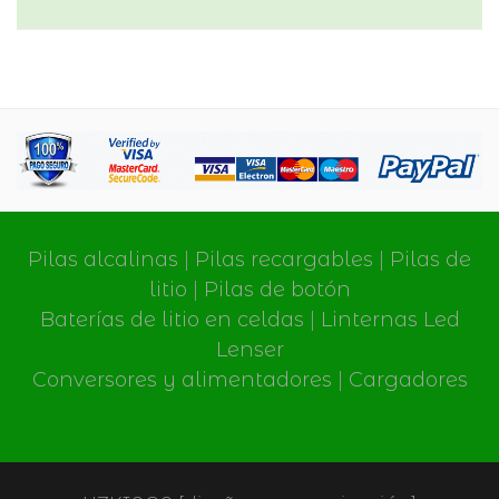
Pilas alcalinas
|
Pilas recargables
|
Pilas de
litio
|
Pilas de botón
Baterías de litio en celdas
|
Linternas Led
Lenser
Conversores y alimentadores
|
Cargadores