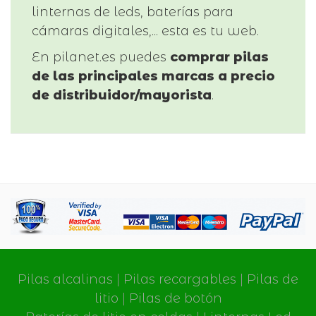
linternas de leds, baterías para
cámaras digitales,... esta es tu web.
En pilanet.es puedes
comprar pilas
de las principales marcas a precio
de distribuidor/mayorista
.
Pilas alcalinas
|
Pilas recargables
|
Pilas de
litio
|
Pilas de botón