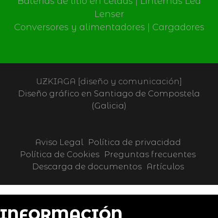
Baterías de litio en celdas
|
Linternas Led
Lenser
Conversores y alimentadores
|
Cargadores
UZKIAGA [diseño y comunicación]
Diseño gráfico en Santiago de Compostela
(Galicia)
Aviso Legal
Política de privacidad
Política de Cookies
Preguntas frecuentes
Descarga de documentos
Artículos
INFORMACIÓN