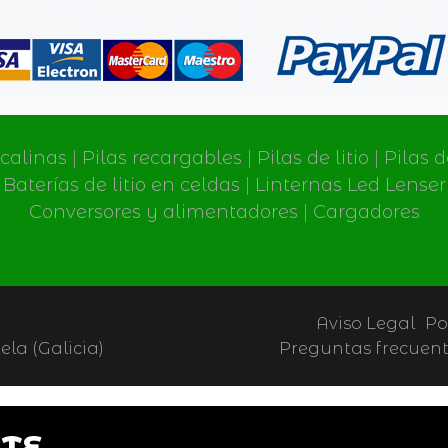
lcalinas
|
Pilas recargables
|
Pilas de litio
|
Pilas 
Baterías de litio en celdas
|
Linternas Led Lenser
Conversores y alimentadores
|
Cargadores
Aviso Legal
Po
la (Galicia)
Preguntas frecuen
TE