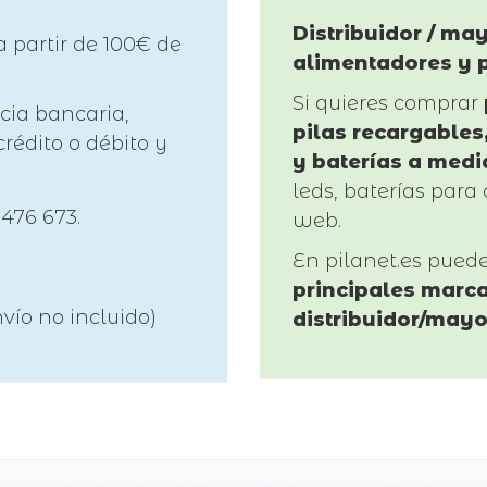
Distribuidor / may
a partir de 100€ de
alimentadores y 
Si quieres comprar
cia bancaria,
pilas recargables,
rédito o débito y
y baterías a medi
leds, baterías para 
 476 673.
web.
En pilanet.es pued
principales marca
vío no incluido)
distribuidor/mayo