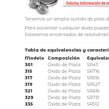
Tenemos un amplio surtido de pilas de
Para solventar cualquier duda puedes
Estaremos encantados de resolvértel
Tabla de equivalencias y caracterí
Modelo
Composición
Equivale
301
Óxido de Plata
SR43
315
Óxido de Plata
SR716
317
Óxido de Plata
SR516
319
Óxido de Plata
SR527
321
Óxido de Plata
SR616
329
Óxido de Plata
SR731
335
Óxido de Plata
SR512