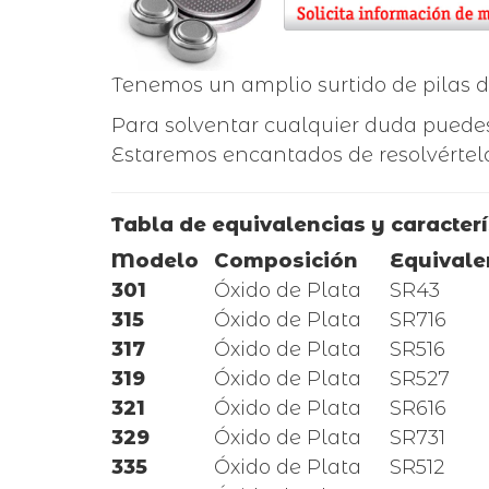
Tenemos un amplio surtido de pilas de
Para solventar cualquier duda puedes
Estaremos encantados de resolvértel
Tabla de equivalencias y caracterí
Modelo
Composición
Equivale
301
Óxido de Plata
SR43
315
Óxido de Plata
SR716
317
Óxido de Plata
SR516
319
Óxido de Plata
SR527
321
Óxido de Plata
SR616
329
Óxido de Plata
SR731
335
Óxido de Plata
SR512