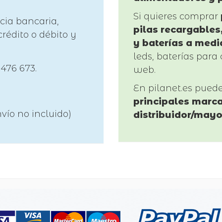
Si quieres comprar
cia bancaria,
pilas recargables,
rédito o débito y
y baterías a medi
leds, baterías para 
 476 673.
web.
En pilanet.es pued
principales marca
vío no incluido)
distribuidor/mayo