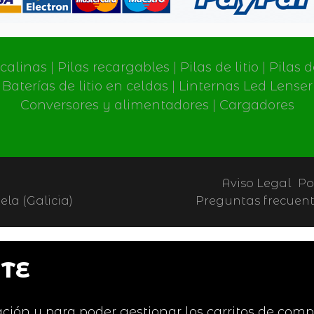
lcalinas
|
Pilas recargables
|
Pilas de litio
|
Pilas 
Baterías de litio en celdas
|
Linternas Led Lenser
Conversores y alimentadores
|
Cargadores
Aviso Legal
Po
la (Galicia)
Preguntas frecuen
TE
ción y para poder gestionar los carritos de comp